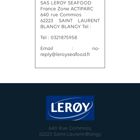
SAS LEROY SEAFOOD
France Zone ACTIPARC
640 rue Commios
62223 SAINT LAURENT
BLANGY BLANGY Tel :
Tel : 0321875958
Email : no-
reply@leroyseafood.fr
640 Rue Commios,
62223 Saint-Laurent-Blangy