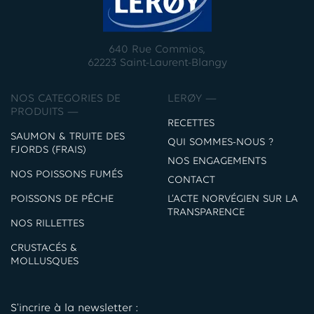
640 Rue Commios,
62223 Saint-Laurent-Blangy
NOS CATEGORIES DE
LERØY —
PRODUITS —
RECETTES
SAUMON & TRUITE DES
QUI SOMMES-NOUS ?
FJORDS (FRAIS)
NOS ENGAGEMENTS
NOS POISSONS FUMÉS
CONTACT
POISSONS DE PÊCHE
L’ACTE NORVÉGIEN SUR LA
TRANSPARENCE
NOS RILLETTES
CRUSTACÉS &
MOLLUSQUES
S'incrire à la newsletter :