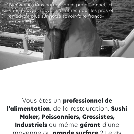
Bienvenue dans notre espace professionnel, ici
vous pouvez trouver nos offres pour les pros et
en savoir plus sur notre savoir-faire franco-
norvègien.
Vous êtes un
professionnel de
l'alimentation
, de la restauration,
Sushi
Maker, Poissonniers, Grossistes,
Industriels
ou même
gérant
d’une
moyenne ou
grande surface
? Lerøy