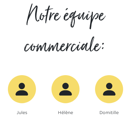
Notre équipe
commerciale:
Jules
Hélène
Domitille