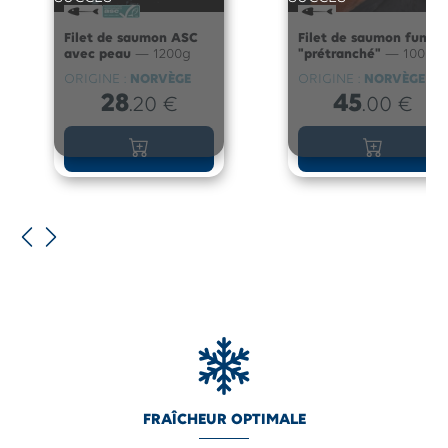
Filet de saumon ASC
Filet de saumon fumé
avec peau
— 1200g
"prétranché"
— 1000g
ORIGINE :
NORVÈGE
ORIGINE :
NORVÈGE
28
45
.20
€
.00
€
FRAÎCHEUR OPTIMALE