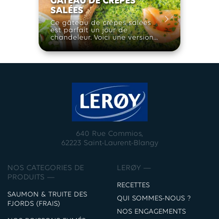
GÂTEAU DE CRÊPES
SALÉES
Ce gâteau de crêpes salées
est parfait un jour de
chandeleur. Voici une version
revisitée de la galette
« nordique », plus besoin
d’attendre sa crêpe tout le
monde la déguste en même
temps.
640 Rue Commios,
62223 Saint-Laurent-Blangy
NOS CATEGORIES DE
LERØY —
PRODUITS —
RECETTES
SAUMON & TRUITE DES
QUI SOMMES-NOUS ?
FJORDS (FRAIS)
NOS ENGAGEMENTS