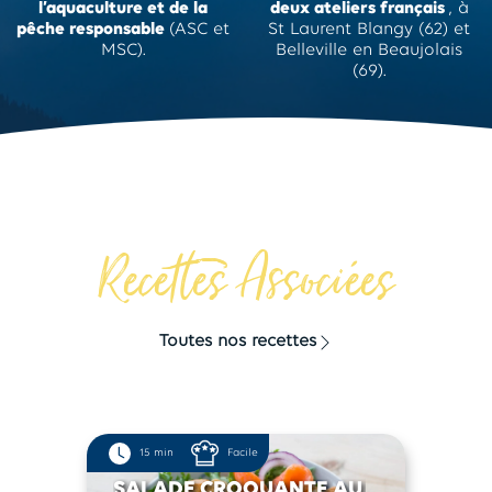
l’aquaculture et de la
deux ateliers français
, à
pêche responsable
(ASC et
St Laurent Blangy (62) et
MSC).
Belleville en Beaujolais
(69).
Recettes Associées
Toutes nos recettes
15 min
Facile
SALADE CROQUANTE AU